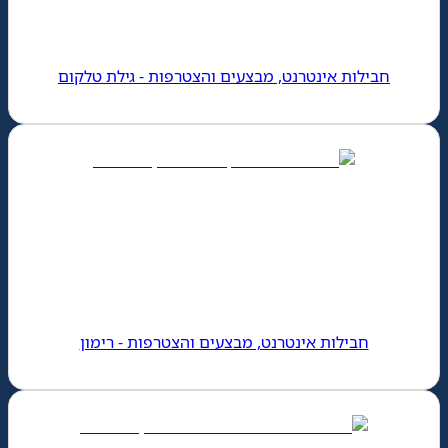
חבילות אינטרנט, מבצעים והצטרפות - גילת טלקום
חבילות אינטרנט, מבצעים והצטרפות - רימון