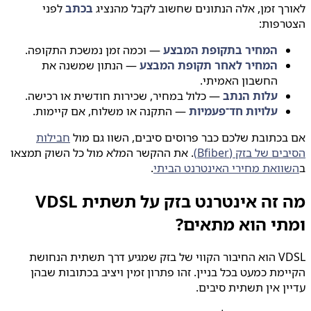
ך זמן, אלה הנתונים שחשוב לקבל מהנציג
בכתב
לפני
רפות:
המחיר בתקופת המבצע
— וכמה זמן נמשכת התקופה.
המחיר לאחר תקופת המבצע
— הנתון שמשנה את
החשבון האמיתי.
עלות הנתב
— כלול במחיר, שכירות חודשית או רכישה.
עלויות חד־פעמיות
— התקנה או משלוח, אם קיימות.
כתובת שלכם כבר פרוסים סיבים, השוו גם מול
חבילות
ם של בזק (Bfiber)
. את ההקשר המלא מול כל השוק תמצאו
וואת מחירי האינטרנט הביתי
.
מה זה אינטרנט בזק על תשתית VDSL
תי הוא מתאים?
VDSL הוא החיבור הקווי של בזק שמגיע דרך תשתית הנחושת
מת כמעט בכל בניין. זהו פתרון זמין ויציב בכתובות שבהן
ן אין תשתית סיבים.