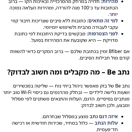
מהירות:
תלויה במרחק מהמרכזייה ובאיכות הקו — ברוב
הכתובות עד כ־100 מגה להורדה, ומהירות העלאה נמוכה
יותר.
למי זה מתאים:
כתובות ללא סיבים שצריכות חיבור קווי
עקבי לעבודה מהבית ולשימוש יומיומי.
לפני הצטרפות:
מבקשים בדיקת היתכנות לפי כתובת
מדויקת — היא שקובעת את המהירות בפועל.
אם Bfiber זמין בכתובת שלכם — ברוב המקרים כדאי להשוות
 מול חבילות הסיבים.
 ומה חשוב לבדוק?
נתב Be של בזק מאפשר ניהול ביתי נוח — שליטה במכשירים
ושעות גלישה לילדים — ובחלק מהדגמים גם כיסוי Wi‑Fi טוב יותר
ים בסיסיים. הדגם, העלות והתנאים משתנים לפי מסלול
ע, ולכן חשוב לבדוק:
איזה דגם נתב
מוצע במסלול שבחרתם.
עלות הנתב
— כלול במחיר, שכירות חודשית או רכישה
חד־פעמית.