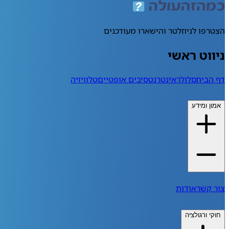
הצטרפו לניוזלטר והישארו מעודכנים
ניווט ראשי
דף הבית
סלולר
אינטרנט
סיבים אופטיים
טלוויזיה
אמון ומידע
צור קשר
אודות
חוקי ורגולציה