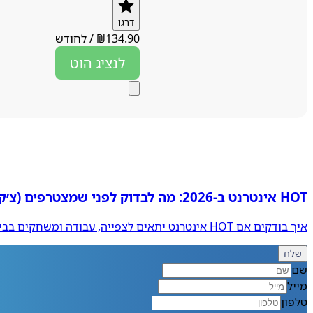
דרגו
134.90
₪
/
לחודש
לנציג
הוט
HOT אינטרנט ב‑2026: מה לבדוק לפני שמצטרפים (צ׳ק ליסט)
איך בודקים אם HOT אינטרנט יתאים לצפייה, עבודה ומשחקים בבית שלך?
שלח
שם
מייל
טלפון