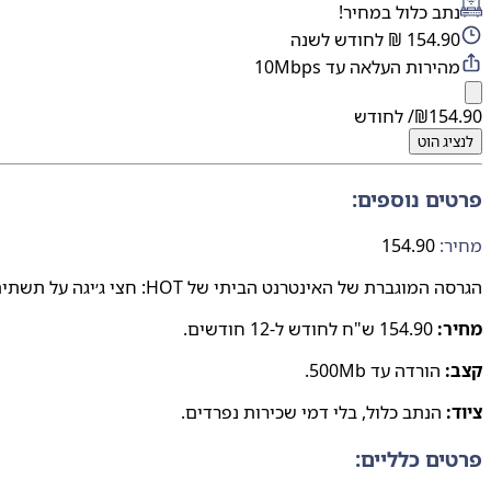
נתב כלול במחיר!
154.90 ₪ לחודש לשנה
מהירות העלאה עד 10Mbps
154.90
₪
/ לחודש
לנציג
הוט
פרטים נוספים:
מחיר:
154.90
הגרסה המוגברת של האינטרנט הביתי של HOT: חצי ג׳יגה על תשתית הכבלים, ספק ותשתית מאוחדים.
מחיר:
154.90 ש"ח לחודש ל-12 חודשים.
קצב:
הורדה עד 500Mb.
ציוד:
הנתב כלול, בלי דמי שכירות נפרדים.
פרטים כלליים: