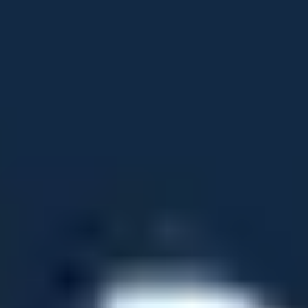
ה”, סגרו את הנתונים הבאים מראש:
מחיר אחרי מבצע
(חודשים 13+).
עלויות ציוד
: האם אפשר להשתמש בציוד פרטי ומה
הדרישות.
עלויות חד‑פעמיות
(התקנה/משלוח אם קיימים).
תנאי שינוי/ביטול
ומה קורה במעבר כתובת.
נתונים האלה בכתב, קל להשוות מול החלופות ולבחור את
עה המשתלמת באמת לבית שלכם.
מאמרים מומלצים
גילת טלקום אינטרנט ב‑2026: איך להשוות נכון
סוך בלי טעויות
 שאלה אחת חוסכת הכי הרבה טעויות כשמשווים אינטרנט?
ובה קצרה