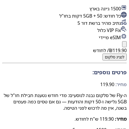
15 ג׳יגה בארץ
 חודש: 5GB + 50 דקות בחו"ל
תיב מהיר ברשת דור 5
VIP Fi כלול
eS מיידי
119
₪
/ לחודש
יג
סלקום
ים נוספים:
:
119.90
ה-Fly של סלקום נבנה לנוסעים: מדי חודש נטענת חבילת חו"ל של
5GB גלישה ו-50 דקות והודעות — גם אם טסים כמה פעמים
, אין מה לרכוש לפני הטיסה.
ר:
119.90 ש"ח לחודש.