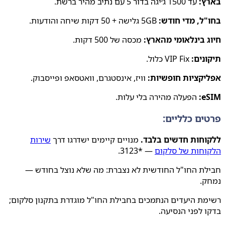
ץ:
עד 1500 ג׳יגה בדור 5 עם נתיב מהיר ברשת.
ל, מדי חודש:
5GB גלישה + 50 דקות שיחה והודעות.
 בינלאומי מהארץ:
מכסה של 500 דקות.
נים:
VIP Fix כלול.
יקציות חופשיות:
וויז, אינסטגרם, וואטסאפ ופייסבוק.
e
הפעלה מהירה בלי עלות.
ים כלליים:
וחות חדשים בלבד.
מנויים קיימים ישדרגו דרך
שירות
וחות של סלקום
— *3123.
ת החו"ל החודשית לא נצברת: מה שלא נוצל בחודש —
ק.
ת היעדים הנתמכים בחבילת החו"ל מוגדרת בתקנון סלקום;
 לפני הנסיעה.