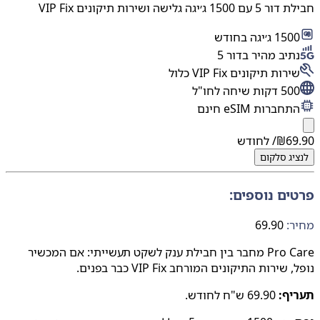
1 ג׳יגה גלישה ושירות תיקונים VIP Fix
15 ג׳יגה בחודש
תיב מהיר בדור 5
רות תיקונים VIP Fix כלול
 דקות שיחה לחו"ל
תחברות eSIM חינם
69
₪
/ לחודש
יג
סלקום
ים נוספים:
:
69.90
Pro Care מחבר בין חבילת ענק לשקט תעשייתי: אם המכשיר
שירות התיקונים המורחב VIP Fix כבר בפנים.
יף:
69.90 ש"ח לחודש.