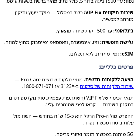
:
עד 1500 ג׳יגה בדור 5, כולל נתיב מהיר ברשת בשעות עומס.
 תיקונים VIP Fix:
כלול במסלול — מוקד ייעוץ ותיקון
חב למכשיר.
אומי:
עד 500 דקות שיחה מהארץ.
שה חופשית:
וויז, אינסטגרם, וואטסאפ ופייסבוק מחוץ למונה.
e
זמין מיידית, ללא תשלום.
ים כלליים:
ה ללקוחות חדשים.
מנויי סלקום שרוצים Pro Care —
ות הלקוחות של סלקום
ב-*3123 או 1800-071-071.
תנאי הכיסוי של VIP Fix (השתתפות עצמית, סוגי נזק) מפורטים
ון השירות — קראו לפני שסומכים עליו.
ההפרש מול ה-Pro הרגיל הוא כ-15 ש"ח בחודש — השוו מול
 ביטוח מכשיר נפרד.