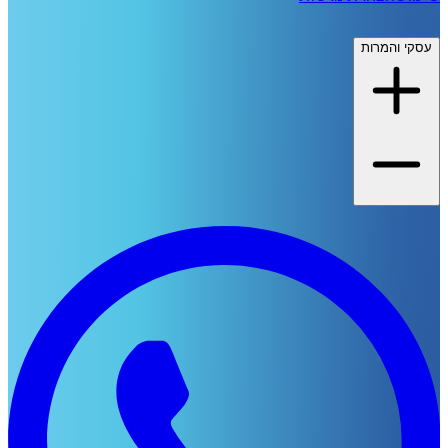
י והמרות