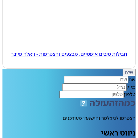
חבילות סיבים אופטיים, מבצעים והצטרפות - וואלה פייבר
ח
ן
פו לניוזלטר והישארו מעודכנים
וט ראשי