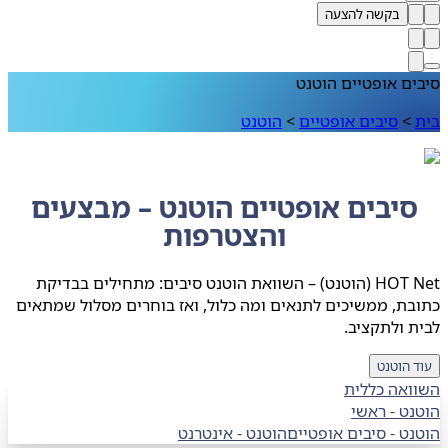
בקשה להצעה
ם אופטיים הוטנט
>
סיבים אופטיים
>
הוטנט
יבים אופטיים הוטנט – מבצעים
והצטרפות
HOT Net (הוטנט) – השוואת הוטנט סיבים: מתחילים בבדיקת
ת, ממשיכים לתנאים ומה כלול, ואז בוחרים מסלול שמתאים
 ולתקציב.
 הוטנט
ואה כללית
ט - ראשי
נט
-
סיבים אופטיים
הוטנט
-
אינטרנט