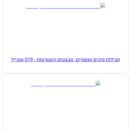
חבילות סיבים אופטיים, מבצעים והצטרפות - 019 מובייל