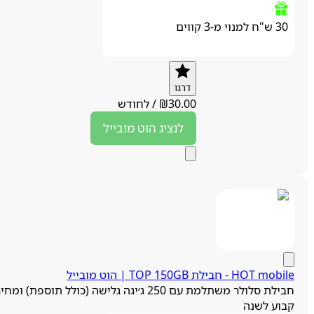
30 ש"ח למנוי מ-3 קווים
דרגו
30.00
₪
/
לחודש
לנציג
הוט מובייל
HOT mobi - חבילת TOP 150GB | הוט מובייל
חבילת סלולר משתלמת עם 250 ג׳יגה גלישה (כולל תוספת) ומחיר
בוע לשנה