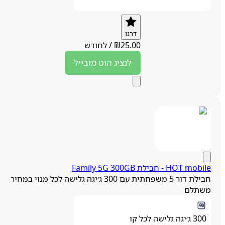
דרגו
25.00
₪
/
לחודש
לנציג
הוט מובייל
HOT mobi - חבילת Family 5G 300GB
חבילת דור 5 משפחתית עם 300 ג׳יגה גלישה לכל מנוי במחיר
שתלם
300 ג׳יגה גלישה לכל קו