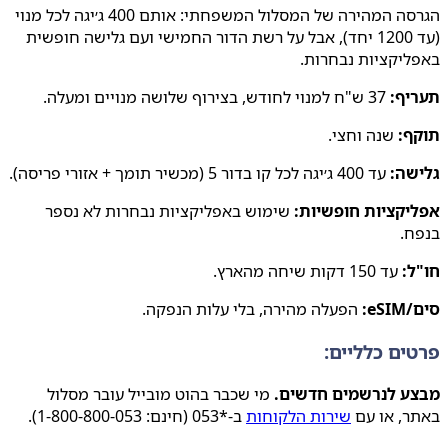
הגרסה המהירה של המסלול המשפחתי: אותם 400 ג׳יגה לכל מנוי
(עד 1200 יחד), אבל על רשת הדור החמישי ועם גלישה חופשית
יקציות נבחרות.
יף:
37 ש"ח למנוי לחודש, בצירוף שלושה מנויים ומעלה.
ף:
שנה וחצי.
שה:
עד 400 ג׳יגה לכל קו בדור 5 (מכשיר תומך + אזורי פריסה).
יקציות חופשיות:
שימוש באפליקציות נבחרות לא נספר
ח.
:
עד 150 דקות שיחה מהארץ.
e:
הפעלה מהירה, בלי עלות הנפקה.
ים כלליים:
ע לנרשמים חדשים.
מי שכבר בהוט מובייל עובר מסלול
ר, או עם
שירות הלקוחות
ב-*053 (חינם: 1-800-800-053).