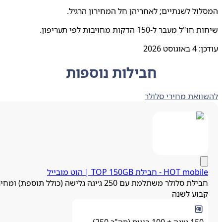
ול לשנתיים; לאחריהן חל המחירון הרגיל.
ל מעבר ל-150 הדקות מחויבות לפי תעריפון.
ן:
4 באוגוסט 2026
חבילות נוספות
ואת מחירי סלולר
HOT mobi - חבילת TOP 150GB | הוט מובייל
חבילת סלולר משתלמת עם 250 ג׳יגה גלישה (כולל תוספת) ומחיר
בוע לשנה
150 ג׳יגה + 100 בונוס (סה"כ 250)