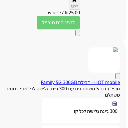
דרגו
25.00
₪
/
לחודש
לנציג
הוט מובייל
HOT mobi - חבילת Family 5G 300GB
חבילת דור 5 משפחתית עם 300 ג׳יגה גלישה לכל מנוי במחיר
שתלם
300 ג׳יגה גלישה לכל קו