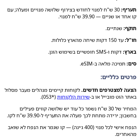
יף:
30 ש"ח למנוי לחודש בצירוף שלושה מנויים ומעלה; עם
או שניים — 39.90 ש"ח למנוי.
ף:
שנתיים.
:
עד 150 דקות שיחה מהארץ כלולות.
ץ:
דקות ו-SMS חופשיים בשימוש הוגן.
:
תמיכה מלאה ב-eSIM.
ים כלליים:
ה למצטרפים חדשים.
לקוחות קיימים מנהלים מעבר מסלול
 הוט מובייל או ב-
שירות הלקוחות
(*053).
המחיר של 30 ש"ח נשמר כל עוד יש שלושה קווים פעילים
ן; ירידה מתחת לכך מעלה את התעריף ל-39.90 ש"ח לקו.
הנפח אישי לכל מנוי (400 ג׳יגה) — קו שגמר את הנפח לא שואב
חרים.