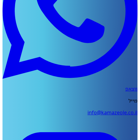
פ
info@kamazeole.co