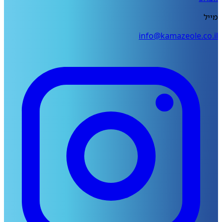
מייל
info@kamazeole.co.il