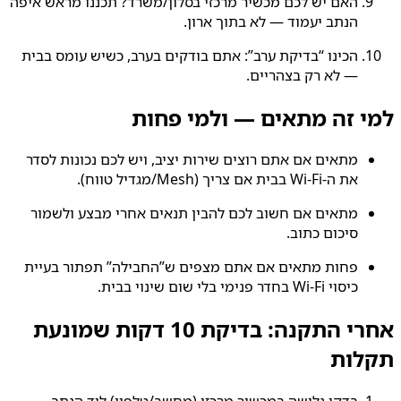
האם יש לכם מכשיר מרכזי בסלון/משרד? תכננו מראש איפה
הנתב יעמוד — לא בתוך ארון.
הכינו “בדיקת ערב”: אתם בודקים בערב, כשיש עומס בבית
— לא רק בצהריים.
למי זה מתאים — ולמי פחות
מתאים אם אתם רוצים שירות יציב, ויש לכם נכונות לסדר
את ה‑Wi‑Fi בבית אם צריך (Mesh/מגדיל טווח).
מתאים אם חשוב לכם להבין תנאים אחרי מבצע ולשמור
סיכום כתוב.
פחות מתאים אם אתם מצפים ש”החבילה” תפתור בעיית
כיסוי Wi‑Fi בחדר פנימי בלי שום שינוי בבית.
אחרי התקנה: בדיקת 10 דקות שמונעת
תקלות