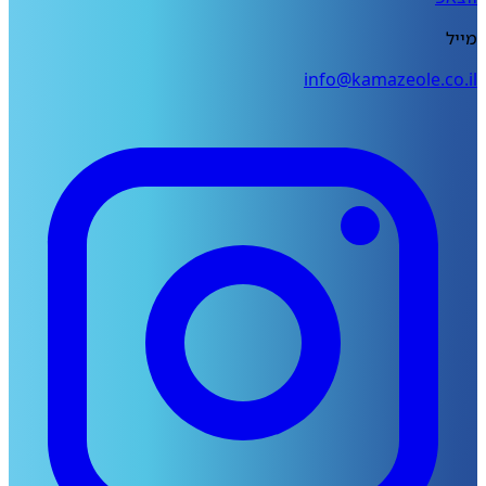
מייל
info@kamazeole.co.il