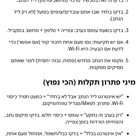
בדקו גלישה במכשיר מרכזי (מחשב/טלפון) ליד הנתב.
בדקו בחדר שבו אתם עובדים/צופים בפועל (לא רק ליד
הנתב).
בדקו בשעת עומס בערב: צפייה + טלפון + מחשב במקביל.
אם יש תקיעות: נסו פעם אחת חיבור קווי (אם אפשר) כדי
לדעת אם הבעיה היא Wi‑Fi.
מקמו את הנתב מחדש (פתוח, גבוה יחסית) לפני שאתם
מסיקים מסקנות.
מיני פתרון תקלות (הכי נפוץ)
”יש אינטרנט ליד הנתב אבל לא בחדר” = כמעט תמיד כיסוי
Wi‑Fi. פתרון: Mesh/מגדיל טווח/מיקום.
”רק בערב זה נתקע” = עומס + כיסוי חלש. בדקו מיקום נתב,
והפחיתו הורדות בזמן צפייה.
”אין אינטרנט בכלל” = בדקו כבל/חשמל, אתחול פעם אחת,