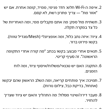
איפה ה‑Wi‑Fi חלש: חדר פנימי, ממ״ד, קומה אחרת. אם יש
“אזור מת” — צריך פתרון רשת, לא קסם.
תשתית מול ספק: מה אתם מקבלים ממי, ומה האחריות של
כל צד במקרה תקלה.
ציוד: איזה נתב כלול, ומה אופציונלי (Mesh/מגדיל טווח).
בקשו פירוט ברור.
תנאים אחרי מבצע: בקשו בכתב “מה קורה אחרי התקופה
הראשונה”. זה סעיף קריטי.
התקנה: האם יש טכנאי/משלוח/איסוף ציוד, ומה לוח
הזמנים.
תמיכה: איך פותחים קריאה, ומה השלב הראשון שהם יבקשו
(אתחול, בדיקת כבל, צילום נורות).
מעבר דירה/שינוי מסלול: מה התהליך והאם יש ציוד שצריך
להחזיר.