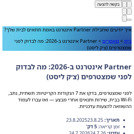
בקשה להצעה
איך יודעים שחבילת Partner אינטרנט באמת תתאים לבית שלך?
בית
>
מאמרים
>
Partner אינטרנט ב‑2026: מה לבדוק לפני
שמצטרפים (צ׳ק ליסט)
Partner אינטרנט ב‑2026: מה לבדוק
לפני שמצטרפים (צ׳ק ליסט)
לפני שמצטרפים, בדקו את 7 הנקודות הקריטיות: תשתית, נתב,
Wi‑Fi בבית, שירות ותנאים אחרי מבצע — ואז עברו לעמוד
ההשוואה להצעות עדכניות.
תאריך:
23.8.25
23.8.2025
זמן קריאה:
5
דק'
עדכון:
24.7.26
24.7.2026