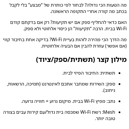
מה הטעות הכי גדולה? לבחור לפי כותרת של “מבצע” בלי לקבל
בכתב מה קורה אחרי התקופה הראשונה.
האם כדאי להחליף ספק אם יש תקיעות? רק אם בדקתם קודם
Wi‑Fi בבית. הרבה “תקיעות” הן כיסוי אלחוטי ולא ספק.
מה הדרך הכי מהירה לזהות בעיית Wi‑Fi? בדיקה אחת בחיבור קווי
(אם אפשר) עוזרת להבין אם הבעיה אלחוטית.
מילון קצר (תשתית/ספק/ציוד)
תשתית: החיבור הפיזי לבית.
ספק: השירות שמחבר אתכם לאינטרנט (תמיכה, הרשאות,
ניתוב).
נתב: מפיץ Wi‑Fi בבית. מיקום גרוע = חוויה גרועה.
Mesh: רשת Wi‑Fi שמכסה בית גדול/עם קירות עבים בצורה
טובה יותר.