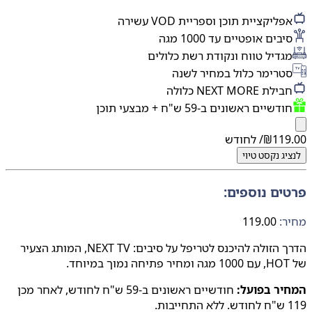
פליקציית תוכן וספריית VOD עשירה
יבים אופטיים עד 1000 מגה
גדיל טווח ונקודת רשת כלולים
טרימר כלול במחיר לשנה
ילת NEXT MORE כלולה
דשיים ראשונים ב-59 ש"ח + מבצעי תוכן
119
₪
/ לחודש
יג
נקסט טיוי
ים נוספים:
:
119.00
הדרך הזולה להיכנס לטריפל על סיבים: NEXT TV, המותג הצעיר
יר בפועל:
חודשיים ראשונים ב-59 ש"ח לחודש, לאחר מכן
ות.