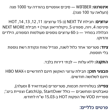
טרנט:
WIFIBER — סיבים אופטיים בהורדה עד 1000 מגה
 עד 100 מגה).
ים:
חבילת NEXT TV (כ-15 ערוצים: 11, 12, 13, 14, HOT
סינימה 4, ויוה, ספורט 5, ניקולודיאון ועוד) + חבילת NEXT MORE
הכלולה במחיר — כ-60 ערוצים נוספים מעולמות הספורט, הילדים
קו.
:
סטרימר אחד כלול לשנה, מגדיל טווח ונקודת רשת נוספת
תוספת.
נה:
ללא עלות — לבתי דירות בלבד.
י תוכן:
חבילת ערוצי האקשן חינם לחודשיים ו-HBO MAX
ם לשלושה חודשים.
ה:
בטלוויזיות חכמות, סטרימרים (אנדרואיד 8 ומעלה),
טאבלטים ומחשבים — כולל CatchUp, StartOver וצפיית בינג';
HOT ב-15.03 ש"ח לחודש.
ים כלליים: