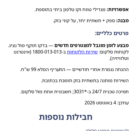
רויות:
מגדילי טווח וקו טלפון ביתי בתוספת.
ה:
ספק + תשתית יחד, על קווי בזק.
ים כלליים:
ע לזמן מוגבל למצטרפים חדשים
— בדקו תוקף מול נציג.
חות סלקום:
שירות הלקוחות
ב-1800-013-013 (אינטרנט
ויזיה).
ה נגמרת אחרי חודשיים — התעריף המלא 99 ש"ח.
רות מותנה בתשתית בזק תומכת בכתובת.
24/ ב-*3031; חשבונית אחת מול סלקום.
ן:
4 באוגוסט 2026
חבילות נוספות
ואת מחירי סלולר