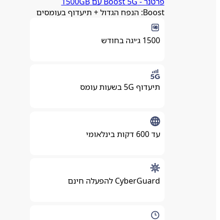
פרטנר ‏- ‏Boost 5G עם 1500GB
Boost: הנפח הגדול + תיעדוף בעומסים
1500 ג׳יגה בחודש
תיעדוף 5G בשעות עומס
עד 600 דקות בינלאומי
CyberGuard להפעלה חינם