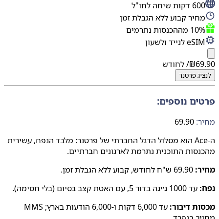
 דקות שיחה לחו"ל
חיר קבוע ללא הגבלת זמן
 מההכנסות נתרמים
eS לנייד ולשעון
69
₪
/ לחודש
יג
פרטנר
ים נוספים:
:
69.90
ה-Ace הוא מסלול הדגל החברתי של פרטנר: מלבד הנפח, עשירית
סות התוכנית נתרמת לארגונים חברתיים.
ר:
69.90 ש"ח לחודש, קבוע ללא הגבלת זמן.
:
עד 1000 ג׳יגה בדור 5, עם האטת קצב בסיום (בלי חסימה).
ת דיבור:
עד 6,000 דקות ו-6,000 הודעות בארץ; MMS
ב בנפרד.