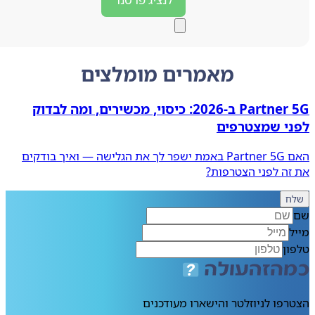
מאמרים מומלצים
Partner 5G ב‑2026: כיסוי, מכשירים, ומה לבדוק
י שמצטרפים
האם Partner 5G באמת ישפר לך את הגלישה — ואיך בודקים
ה לפני הצטרפות?
ח
ן
פו לניוזלטר והישארו מעודכנים