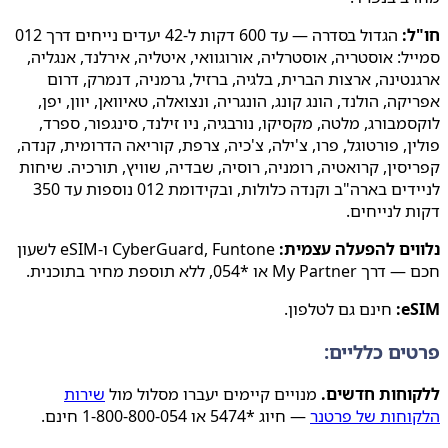
:
הגדול בסדרה — עד 600 דקות ל-42 יעדים נייחים דרך 012
ל: אוסטריה, אוסטרליה, אורוגוואי, איטליה, אירלנד, אנגליה,
טינה, ארצות הברית, בלגיה, ברזיל, גרמניה, דנמרק, דרום
קה, הולנד, הונג קונג, הונגריה, ונצואלה, טאיוואן, יוון, יפן,
מבורג, מלטה, מקסיקו, נורבגיה, ניו זילנד, סינגפור, ספרד,
ן, פורטוגל, פרו, צ'ילה, צ'כיה, צרפת, קוריאה הדרומית, קנדה,
סין, קרואטיה, רומניה, רוסיה, שבדיה, שוויץ, תורכיה. שיחות
לניידים בארה"ב וקנדה כלולות, ובקידומת 012 נוספות עד 350
 לנייחים.
וים להפעלה עצמית:
CyberGuard, Funtone ו-eSIM לשעון
My P או *054, ללא תוספת מחיר בתוכנית.
e
חינם גם לטלפון.
ים כלליים:
וחות חדשים.
מנויים קיימים יעברו מסלול מול
שירות
וחות של פרטנר
— חיוג *5474 או 1-800-800-054 חינם.