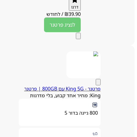
דרגו
39.90
₪
/
לחודש
לנציג
פרטנר
פרטנר ‏- ‏King 5G עם 800GB | פרטנר
King: מחיר אחד קבוע, בלי מדרגות
800 ג׳יגה בדור 5