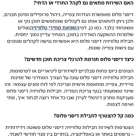
האם השירות מתאים גם לקהל החרדי או הדתי?
דיסני פלוס מאפשרת הגדרות צפייה, ניהול פרופילים וסינון תכנים,
ולכן ניתן להתאים אותו גם לקהלים שמחפשים תוכן נקי או
משפחתי בלבד. כמו כן, לפי
השוואת מחירי טלוויזיה
מגלים
שלמרות ההשקעה האדירה בתוכן, המחיר עדיין נמוך יחסית.
חבילת טלוויזיה דיסני פלוס היא אפשרות נגישה לקהלים מגוונים
עם גישות צפייה שונות.
כיצד דיסני פלוס תורמת להרגלי צריכת תוכן חדשים?
הצופים כיום פחות סבלניים לשידורים ליניאריים או לפרסומות.
חבילת טלוויזיה דיסני פלוס עונה על הצורך המודרני של זמינות
מיידית, צפייה מותאמת אישית וצריכה לפי לוח זמנים עצמאי. זהו
שינוי משמעותי בנוף צריכת המדיה. חבילות טלוויזיה דיסני פלוס
מעניקות פתרון דיגיטלי לעידן שבו כל אחד רוצה לבחור איך, מתי
ואיפה לצפות.
כמה קל להצטרף לחבילת דיסני פלוס?
הצטרפות לשירות חבילות טלוויזיה דיסני פלוס פשוטה וידידותית
– נרשמים באתר או באפליקציה, בוחרים בין מנוי חודשי לשנתי,