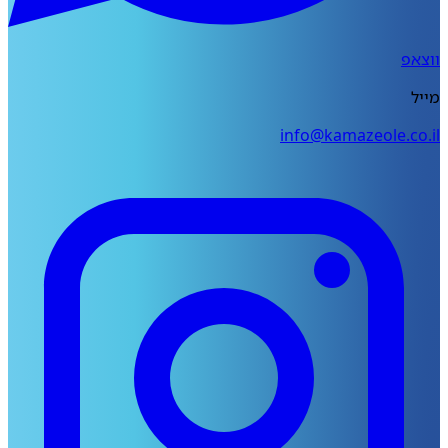
ווצאפ
מייל
info@kamazeole.co.il