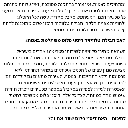
ומתחילים לצפות. אין צורך בהתקנה מסובכת, ואין עלויות פתיחה
או התחייבות לטווח ארוך. ניתן לבטל בכל עת. השירות תואם כמעט
כל מכשיר חכם. המשתמש מקבל מיידית גישה לכל הקטלוג
ולחוויית צפייה חלקה. חבילת טלוויזיה דיסני פלוס מתוכננת להיות
קלה ונגישה גם לטכנולוגים פחות מנוסים.
האם חבילת טלוויזיה דיסני פלוס משתלמת באמת?
השוואת מחירי טלוויזיה לשירותי סטרימינג אחרים בישראל,
חבילת טלוויזיה דיסני פלוס נחשבת לאחת המשתלמות ביותר.
כשמבצעים השוואת מחירי חבילות טלוויזיה, מגלים כי דיסני פלוס
מציעה מגוון עצום של תכנים איכותיים במחיר תחרותי, ללא
פרסומות וללא התחייבות. בנוסף, השירות מתאים גם לילדים וגם
למבוגרים – כך שהוא נותן מענה מלא לצרכים משפחתיים.
האפשרות לשדרג לצפייה במקביל במספר מכשירים יוצרת חוויית
שימוש נוחה במיוחד. לצד כל אלה, דיסני פלוס ממשיכה להשיק
סדרות וסרטים בלעדיים בתדירות גבוהה – מה שמחזק את תחושת
התמורה ומציב אותה בראש רשימת הבחירות של צרכנים רבים.
לסיכום – האם דיסני פלוס שווה את זה?