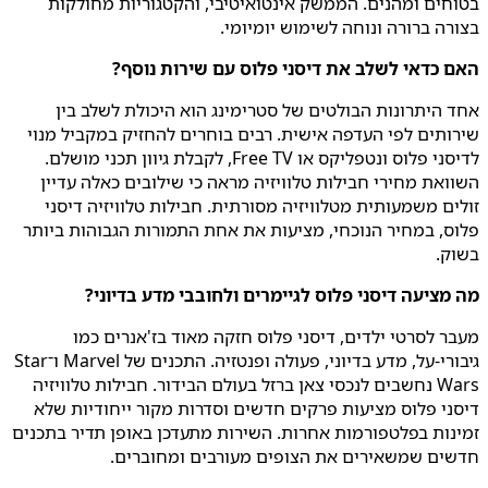
בטוחים ומהנים. הממשק אינטואיטיבי, והקטגוריות מחולקות
בצורה ברורה ונוחה לשימוש יומיומי.
האם כדאי לשלב את דיסני פלוס עם שירות נוסף?
אחד היתרונות הבולטים של סטרימינג הוא היכולת לשלב בין
שירותים לפי העדפה אישית. רבים בוחרים להחזיק במקביל מנוי
לדיסני פלוס ונטפליקס או Free TV, לקבלת גיוון תכני מושלם.
השוואת מחירי חבילות טלוויזיה מראה כי שילובים כאלה עדיין
זולים משמעותית מטלוויזיה מסורתית. חבילות טלוויזיה דיסני
פלוס, במחיר הנוכחי, מציעות את אחת התמורות הגבוהות ביותר
בשוק.
מה מציעה דיסני פלוס לגיימרים ולחובבי מדע בדיוני?
מעבר לסרטי ילדים, דיסני פלוס חזקה מאוד בז'אנרים כמו
גיבורי-על, מדע בדיוני, פעולה ופנטזיה. התכנים של Marvel ו־Star
Wars נחשבים לנכסי צאן ברזל בעולם הבידור. חבילות טלוויזיה
דיסני פלוס מציעות פרקים חדשים וסדרות מקור ייחודיות שלא
זמינות בפלטפורמות אחרות. השירות מתעדכן באופן תדיר בתכנים
חדשים שמשאירים את הצופים מעורבים ומחוברים.