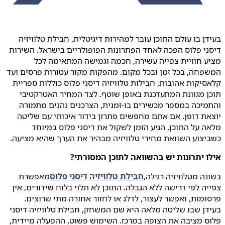
בעידן בו עולם התוכן עובר למהירות דיגיטלית, חבילת טלוויזיה
דיסני פלוס הפכה לאחד הפתרונות הפופולריים בישראל. השירות
מציע חוויית צפייה עשירה, חכמה וגמישה המתאימה לכל
המשפחה, בכל זמן ובכל מקום. מהפקות מקור עטורות פרסים ועד
קלאסיקות אהובות, חבילות טלוויזיה דיסני פלוס כוללות ספריית
תוכן מגוונת המתעדכנת באופן שוטף. לצד המחיר האטרקטיבי
והתמיכה במספר מכשירים בו-זמנית, הצרכנים נהנים מתמורה
יוצאת דופן. אם אתם מחפשים פתרון בידור איכותי עם שליטה
מלאה על התוכן, הגיע הזמן לשקול את דיסני פלוס במיוחד
כשביצוע השוואת מחירי טלוויזיה מבהיר את הערך שהיא מציעה.
אילו יתרונות יש בהשוואה לתוכן המסורתי?
בשונה מטלוויזיה רגילה,
חבילת טלוויזיה דיסני פלוס
מאפשרת
צפייה לפי דרישה ללא הגבלה. התוכן לא תלוי בלוח שידורים, אין
פרסומות, ואפשר לעצור, לדלג או לחזור אחורה מתי שרוצים.
בעידן שבו שליטה מלאה היא שם המשחק, חבילת טלוויזיה דיסני
פלוס מציבה את הצופה במרכז. השימוש פשוט, ההפעלה מיידית,