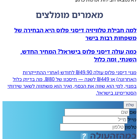
מאמרים מומלצים
למה חבילת טלוויזיה דיסני פלוס היא הבחירה של
משפחות רבות בישר
כמה עולה דיסני פלוס בישראל? המחיר החדש,
השנתי, ומה כלול
מנוי דיסני פלוס עולה ₪49.90 לחודש (אחרי ההתייקרות
האחרונה) או ₪449 לשנה — חיסכון של ₪80. מה בדיוק כלול
במנוי, למי הוא שווה את הכסף, ואיך הוא משתווה לשאר שירותי
הסטרימינג בישראל.
שלח
שם
מייל
טלפון