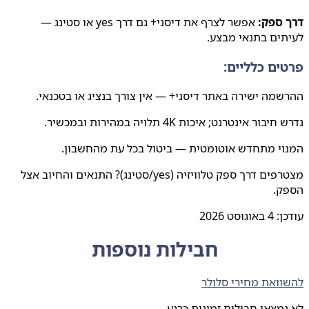
דרך ספק:
אפשר לצרף את דיסני+ גם דרך yes או סטינג —
לעיתים בתנאי מבצע.
פרטים כלליים:
ההרשמה ישירה באתר דיסני+ — אין צורך בנציג או בטכנאי.
נדרש חיבור אינטרנט; איכות 4K תלויה במהירות ובמכשיר.
המנוי מתחדש אוטומטית — ביטול בכל עת מהחשבון.
מצטרפים דרך ספק טלוויזיה (yes/סטינג)? התנאים והחיוב אצל
הספק.
עודכן:
4 באוגוסט 2026
חבילות נוספות
להשוואת מחירי סלולר
לא נמצאו חבילות זמינות כרגע