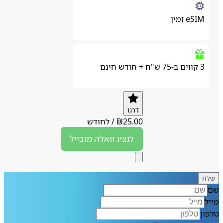
eSIM זמין
3 קווים ב-75 ש"ח + חודש חינם
דרגו
25.00
₪
/
לחודש
לנציג
וואלה מובייל
ח
ן