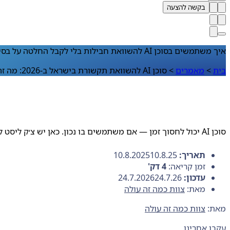
בקשה להצעה
איך משתמשים בסוכן AI להשוואת חבילות בלי לקבל החלטה על בסיס תשובה חלקית?
בית
>
מאמרים
>
סוכן AI להשוואת תקשורת בישראל ב‑2026: מה זה ואיך להשתמש נכון
סוכן AI יכול לחסוך זמן — אם משתמשים בו נכון. כאן יש צ׳ק ליסט לשאלות, ומה עדיין צריך לבדוק ידנית לפני שמצטרפים.
תאריך:
10.8.25
10.8.2025
זמן קריאה:
4
דק'
עדכון:
24.7.26
24.7.2026
מאת:
צוות כמה זה עולה
מאת:
צוות כמה זה עולה
עקבו אחרינו