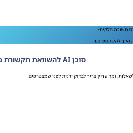
סוכן AI להשוואת תקשורת בישראל ב‑2026: מה זה ואיך להשתמש נכון