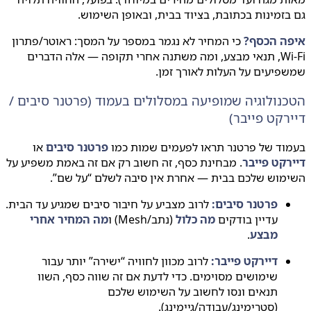
זמינות בכתובת, בציוד בבית, ובאופן השימוש.
ה הכסף?
כי המחיר לא נגמר במספר על המסך: ראוטר/פתרון
Wi‑Fi, תנאי מבצע, ומה משתנה אחרי תקופה — אלה הדברים
יעים על העלות לאורך זמן.
נולוגיה שמופיעה במסלולים בעמוד (פרטנר סיבים /
רקט פייבר)
וד של פרטנר תראו לפעמים שמות כמו
פרטנר סיבים
או
קט פייבר
. מבחינת כסף, זה חשוב רק אם זה באמת משפיע על
מוש שלכם בבית — אחרת אין סיבה לשלם “על שם”.
פרטנר סיבים:
לרוב מצביע על חיבור סיבים שמגיע עד הבית.
עדיין בודקים
מה כלול
(נתב/‏Mesh) ו
מה המחיר אחרי
מבצע
.
דיירקט פייבר:
לרוב מכוון לחוויה “ישירה” יותר עבור
שימושים מסוימים. כדי לדעת אם זה שווה כסף, השוו
תנאים ונסו לחשוב על השימוש שלכם
(סטרימינג/עבודה/גיימינג).