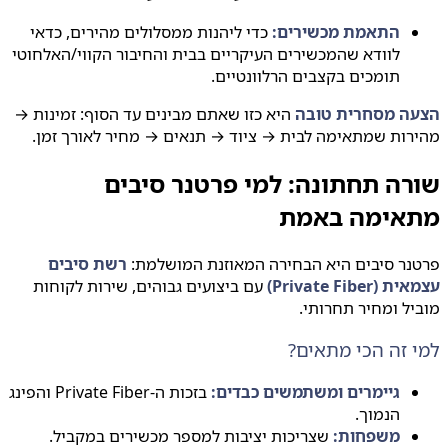
התאמת מכשירים:
כדי ליהנות ממסלולים מהירים, כדאי
לוודא שהמכשירים העיקריים בבית והחיבור הקווי/האלחוטי
תומכים בקצבים הרלוונטיים.
ה מסחרית טובה
היא כזו שאתם מבינים עד הסוף: זמינות →
ות שמתאימה לבית → ציוד → תנאים → מחיר לאורך זמן.
רה תחתונה: למי פרטנר סיבים
אימה באמת
נר סיבים היא הבחירה המאוזנת המושלמת:
רשת סיבים
Private Fiber)
עם ביצועים גבוהים, שירות לקוחות
ל ומחיר תחרותי.
 זה הכי מתאים?
גיימרים ומשתמשים כבדים:
בזכות ה-Private Fiber והפינג
הנמוך.
משפחות:
שצריכות יציבות למספר מכשירים במקביל.