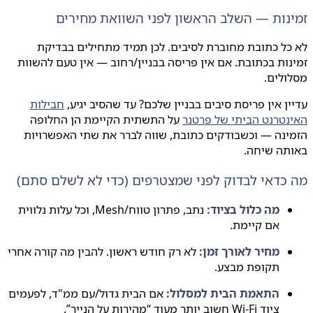
נות — השלב הראשון לפני השוואת מחירים
ל כתובת מחוברת לסיבים. לכן תמיד מתחילים בבדיקת
ות בכתובת. אם אין פריסה בבניין/רחוב — אין טעם להשוות
לים.
ן אין פריסת סיבים בבניין שלכם? עד שהסיב יגיע,
חבילות
טרנט הביתי של פרטנר
על התשתית הקיימת הן החלופה
נה — וכשבודקים כתובת, שווה לברר את שתי האפשרויות
תה שיחה.
כדאי לבדוק לפני שמצטרפים (כדי לא לשלם סתם)
מה כלול בציוד:
נתב, פתרון טווח/‏Mesh, וכל עלות נלווית
אם קיימת.
מחיר לאורך זמן:
לא רק חודש ראשון. להבין מה קורה אחרי
תקופת מבצע.
התאמת הבית למסלול:
אם הבית גדול/עם ממ"ד, לפעמים
ציוד Wi‑Fi חשוב יותר מעוד “מהירות על הנייר”.