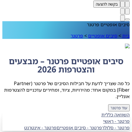
בקשה להצעה
ם אופטיים פרטנר
>
סיבים אופטיים
>
פרטנר
יבים אופטיים פרטנר – מבצעים
והצטרפות 2026
כל מה שצריך לדעת על חבילות הסיבים של פרטנר (Partner
Fiber) במקום אחד: מהירויות, ציוד, ומחירים עדכניים להצטרפות
יין.
 פרטנר
ואה כללית
ר - ראשי
נר
-
סלולר
פרטנר
-
סיבים אופטיים
פרטנר
-
אינטרנט