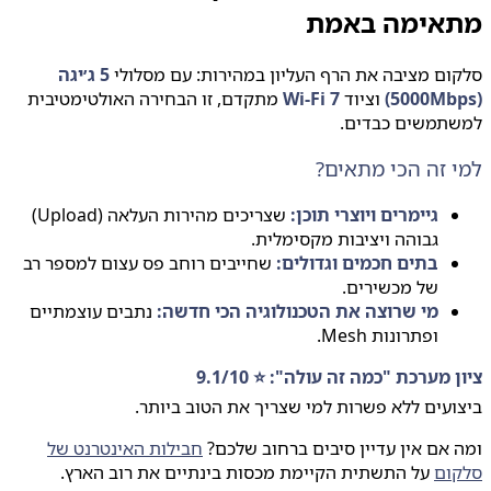
אימה באמת
ם מציבה את הרף העליון במהירות: עם מסלולי
5 ג׳יגה
וציוד
Wi-Fi 7
מתקדם, זו הבחירה האולטימטיבית
תמשים כבדים.
 זה הכי מתאים?
גיימרים ויוצרי תוכן:
שצריכים מהירות העלאה (Upload)
גבוהה ויציבות מקסימלית.
בתים חכמים וגדולים:
שחייבים רוחב פס עצום למספר רב
של מכשירים.
מי שרוצה את הטכנולוגיה הכי חדשה:
נתבים עוצמתיים
ופתרונות Mesh.
 מערכת "כמה זה עולה": ⭐ 9.1/10
עים ללא פשרות למי שצריך את הטוב ביותר.
אם אין עדיין סיבים ברחוב שלכם?
חבילות האינטרנט של
ום
על התשתית הקיימת מכסות בינתיים את רוב הארץ.