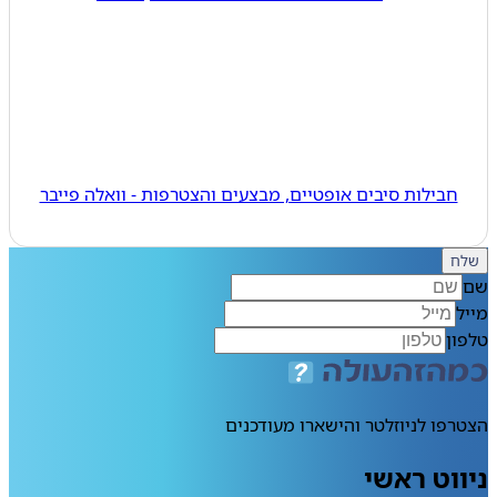
חבילות סיבים אופטיים, מבצעים והצטרפות - וואלה פייבר
ח
ן
פו לניוזלטר והישארו מעודכנים
וט ראשי