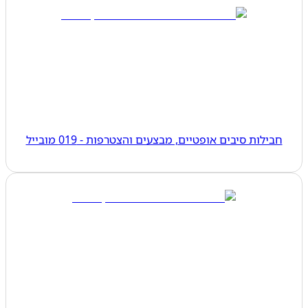
חבילות סיבים אופטיים, מבצעים והצטרפות - 019 מובייל