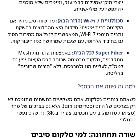
יוצרי תוכן שמעלים קבצי ענק, וגיימרים שלא מוכנים
להתפשר על מילי-שנייה.
טכנולוגיית Wi-Fi 7 (הדור הבא):
מה שווה סיב מהיר אם
הקליטה בבית איטית? סלקום היא מהחלוצות בהשקת
נתבים תומכי Wi-Fi 7, המאפשרים לנצל את מהירות הסיב
גם בחיבור אלחוטי, עם יציבות שמרגישה כמו חיבור קווי.
Super Fiber לכל הבית:
באמצעות פתרונות Mesh
מתקדמים, סלקום מבטיחה שרוחב הפס העצום יגיע גם
לממ"ד, לעליית הגג ולמרפסת, ללא "חורים שחורים"
בקליטה.
 זה שווה את הכסף?
תם בוחרים בסלקום, אתם משקיעים בתשתית שתומכת לא
צרכים של היום (סטרימינג וזום), אלא גם בצרכים של מחר
(מציאות מדומה, בתים חכמים, צפייה ב-8K). זה שקט נפשי
לוגי.
רה תחתונה: למי סלקום סיבים