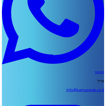
פ
info@kamazeole.co