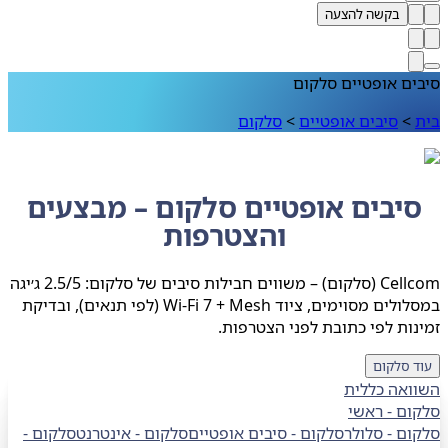
בקשה להצעה
ם אופטיים סלקום
>
סיבים אופטיים
>
סלקום
יבים אופטיים סלקום – מבצעים
והצטרפות
Cellcom (סלקום) – משווים חבילות סיבים של סלקום: 2.5/5 ג׳יגה
במסלולים מסוימים, ציוד Wi‑Fi 7 + Mesh (לפי תנאים), ובדיקת
ות לפי כתובת לפני הצטרפות.
 סלקום
ואה כללית
ם - ראשי
ום
-
סלולר
סלקום
-
סיבים אופטיים
סלקום
-
אינטרנט
סלקום
-