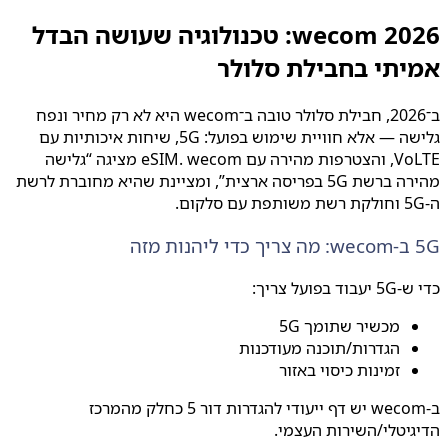
wecom 2026: טכנולוגיה שעושה הבדל
יתי בחבילת סלולר
ב־2026, חבילת סלולר טובה ב־wecom היא לא רק מחיר ונפח
גלישה — אלא חוויית שימוש בפועל: 5G, שיחות איכותיות עם
VoLTE, והצטרפות מהירה עם eSIM. wecom מציגה “גלישה
מהירה ברשת 5G בפריסה ארצית”, ומציינת שהיא מחוברת לרשת
ה
בפועל צריך:
מכשיר שתומך 5G
הגדרות/תוכנה מעודכנות
זמינות כיסוי באזור
ב-wecom יש דף ייעודי להגדרות דור 5 כחלק מהמרכז
יטלי/השירות העצמי.