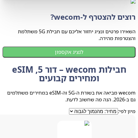
ים להצטרף ל-wecom?
השאירו פרטים ונציג יחזור אליכם עם חבילת 5G משתלמת
טרפות מהירה.
לנציג אקספון
חבילות wecom – דור 5, eSIM
ומחירים קבועים
wecom מביאה את בשורת ה-5G וה-eSIM במחירים משתלמים
שוב לדעת.
 לפי: