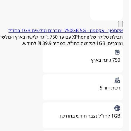
ספון - אקספון ‏- ‏750GB 5G- צוברים וגולשים 1GB בחו"ל
חבילת סלולר של XPhone עם עד 750 ג'יגה גלישה בארץ ו-גולשים
רים: 1GB לגלישה בחו"ל, במחיר 39.9 ₪ לחודש.
750 ג׳יגה בארץ
רשת דור 5
1GB לחו"ל נצבר חודש בחודשו