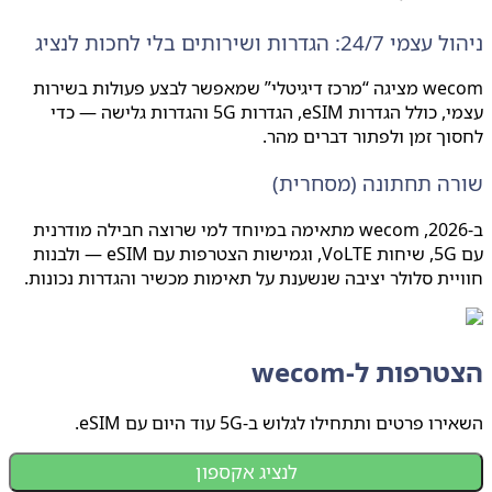
24: הגדרות ושירותים בלי לחכות לנציג
wecom מציגה “מרכז דיגיטלי” שמאפשר לבצע פעולות בשירות
עצמי, כולל הגדרות eSIM, הגדרות 5G והגדרות גלישה — כדי
ך זמן ולפתור דברים מהר.
ה תחתונה (מסחרית)
ב-2026, wecom מתאימה במיוחד למי שרוצה חבילה מודרנית
עם 5G, שיחות VoLTE, וגמישות הצטרפות עם eSIM — ולבנות
ית סלולר יציבה שנשענת על תאימות מכשיר והגדרות נכונות.
רפות ל-wecom
 פרטים ותתחילו לגלוש ב-5G עוד היום עם eSIM.
לנציג אקספון