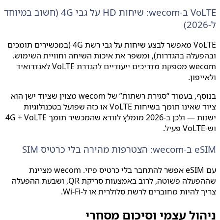
VoLTE ב-wecom: שיחות HD על גבי 4G (חשוב במיוחד
VoLTE מאפשר לבצע שיחות על גבי רשת 4G (במכשירים תומכים
עלה בהגדרות), ומשפר את איכות השיחה וחוויית השימוש.
wecom מספקת מדריכים ייעודיים להגדרת VoLTE לאנדרואיד
יפון.
בנוסף, בעמוד “סגירת רשתות” של wecom מצוין שציוד ישן הוא
ציוד שאינו תומך בשיחות VoLTE או כזה שפועל בטכנולוגיות
ישנות — ולכן ב-2026 מומלץ לוודא שהמכשיר תומך 4G + VoLTE
הירה בלי כרטיס SIM
עם eSIM אפשר להתחבר בלי כרטיס פיזי. wecom מציינת
שההפעלה פשוטה, לרוב באמצעות סריקת QR, ושבעת ההפעלה
 להיות מחוברים לרשת סלולרית או ל-Wi-Fi.
ול עצמי וסיכום מסחרי