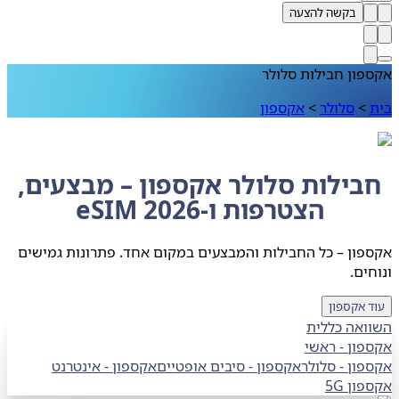
בקשה להצעה
ון חבילות סלולר
>
סלולר
>
אקספון
בילות סלולר אקספון – מבצעים,
הצטרפות ו-eSIM 2026
ון – כל החבילות והמבצעים במקום אחד. פתרונות גמישים
ים.
 אקספון
ואה כללית
ון - ראשי
פון
-
סלולר
אקספון
-
סיבים אופטיים
אקספון
-
אינטרנט
ון 5G