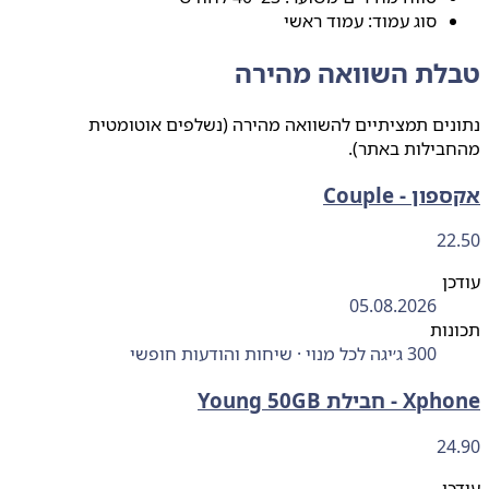
סוג עמוד: עמוד ראשי
לת השוואה מהירה
ים תמציתיים להשוואה מהירה (נשלפים אוטומטית
בילות באתר).
ן - Couple
22
ן
05.08.2026
ות
300 ג׳יגה לכל מנוי · שיחות והודעות חופשי
חבילת Young 50GB
24
ן