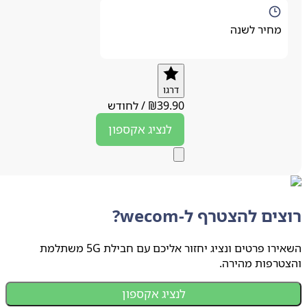
מחיר לשנה
דרגו
39.90
₪
/
לחודש
לנציג
אקספון
ים להצטרף ל-wecom?
השאירו פרטים ונציג יחזור אליכם עם חבילת 5G משתלמת
טרפות מהירה.
לנציג אקספון