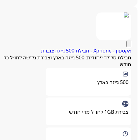
פון - Xphone - חבילת 500 ג׳יגה צוברת
חבילת סלולר ייחודית: 500 ג׳יגה בארץ וצבירת גלישה לחו״ל כל
ודש
500 ג׳יגה בארץ
צבירת 1GB לחו"ל מדי חודש